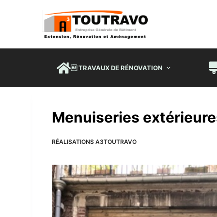
P
a
s
s
e
 TRAVAUX DE RÉNOVATION
r
a
u
c
Menuiseries extérieure
o
n
RÉALISATIONS A3TOUTRAVO
t
e
n
u