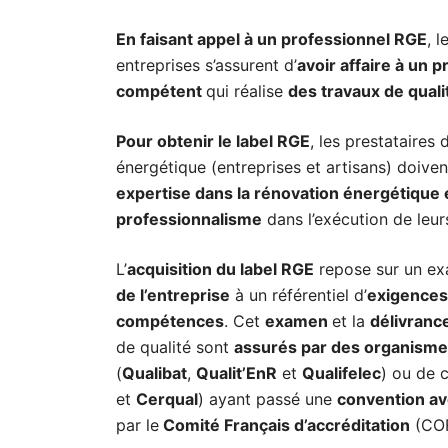
En faisant appel à un professionnel RGE
, l
entreprises s’assurent d’
avoir affaire à un 
compétent
qui réalise
des travaux de quali
Pour obtenir le label RGE
, les prestataires
énergétique (entreprises et artisans) doive
expertise dans la rénovation énergétique 
professionnalisme
dans l’exécution de leur
L’
acquisition du label RGE
repose sur un ex
de l’entreprise
à un référentiel d’
exigences
compétences
. Cet
examen
et la
délivranc
de qualité sont
assurés par des organism
(
Qualibat
,
Qualit’EnR
et
Qualifelec
) ou de c
et
Cerqual
) ayant passé une
convention ave
par le
Comité Français d’accréditation
(COF