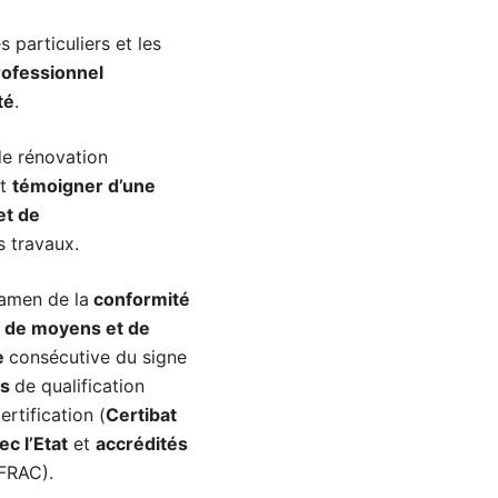
es particuliers et les
professionnel
té
.
 de rénovation
nt
témoigner d’une
et de
s travaux.
amen de la
conformité
 de moyens et de
e
consécutive du signe
es
de qualification
ertification (
Certibat
c l’Etat
et
accrédités
RAC).