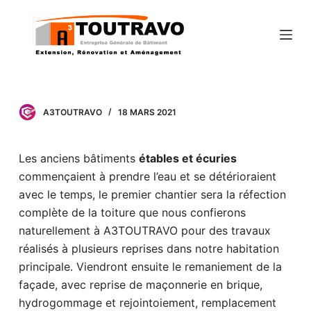
P
a
s
s
e
r
A3TOUTRAVO
18 MARS 2021
a
u
Les anciens bâtiments
étables et écuries
c
commençaient à prendre l’eau et se détérioraient
o
avec le temps, le premier chantier sera la réfection
n
complète de la toiture que nous confierons
t
naturellement à A3TOUTRAVO pour des travaux
e
réalisés à plusieurs reprises dans notre habitation
n
principale. Viendront ensuite le remaniement de la
u
façade, avec reprise de maçonnerie en brique,
hydrogommage et rejointoiement, remplacement