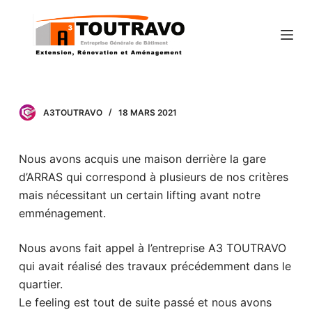
P
a
s
s
e
r
A3TOUTRAVO
18 MARS 2021
a
u
Nous avons acquis une maison derrière la gare
c
d’ARRAS qui correspond à plusieurs de nos critères
o
mais nécessitant un certain lifting avant notre
n
emménagement.
t
e
Nous avons fait appel à l’entreprise A3 TOUTRAVO
n
qui avait réalisé des travaux précédemment dans le
u
quartier.
Le feeling est tout de suite passé et nous avons