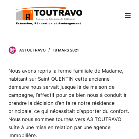
P
a
s
s
e
r
A3TOUTRAVO
18 MARS 2021
a
u
Nous avons repris la ferme familiale de Madame,
c
habitant sur Saint QUENTIN cette ancienne
o
demeure nous servait jusque là de maison de
n
campagne, l’affectif pour ce bien nous à conduit à
t
prendre la décision d’en faire notre résidence
e
principale, ce qui nécessitait d’apporter du confort.
n
Nous nous sommes tournés vers A3 TOUTRAVO
u
suite à une mise en relation par une agence
immobilière.