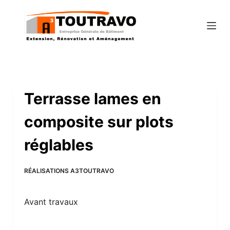
P
a
s
s
e
r
a
Terrasse lames en
u
composite sur plots
c
o
réglables
n
t
e
RÉALISATIONS A3TOUTRAVO
n
u
Avant travaux