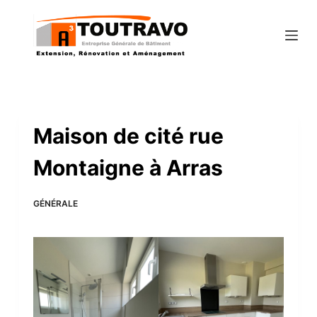
P
a
s
s
e
r
a
Maison de cité rue
u
Montaigne à Arras
c
o
n
GÉNÉRALE
t
e
n
u